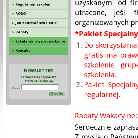
uzyskanymi od fir
Regulamin szkoleń
utracone, jeśli
RODO
organizowanych prz
Jak zamówić szkolenie
*Pakiet Specjalny
Rabaty
Szkolenia przeprowadzone
Do skorzystania
Kontakt
gratis ma prawo
szkolenie gru
NEWSLETTER
szkolenia.
poznaj naszą najnowszą
ofertę szkoleniową
Pakiet Specjal
Email:
regularnej.
Rabaty Wakacyjne:
Serdecznie zaprasz
Z myślą o Państwu