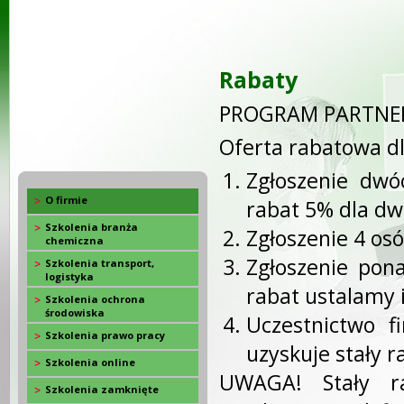
Rabaty
PROGRAM PARTNE
Oferta rabatowa dl
Zgłoszenie dwó
O firmie
rabat 5% dla dw
Szkolenia branża
Zgłoszenie 4 osó
chemiczna
Zgłoszenie pona
Szkolenia transport,
logistyka
rabat ustalamy 
Szkolenia ochrona
środowiska
Uczestnictwo f
Szkolenia prawo pracy
uzyskuje stały 
Szkolenia online
UWAGA! Stały r
Szkolenia zamknięte