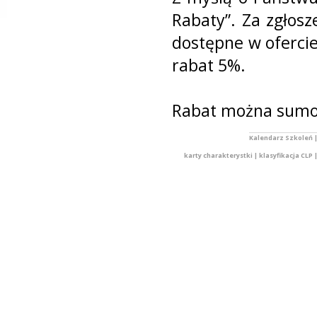
Rabaty”. Za zgłosz
dostępne w ofercie
rabat 5%.
Rabat można sumo
Kalendarz Szkoleń
karty charakterystki
|
klasyfikacja CLP